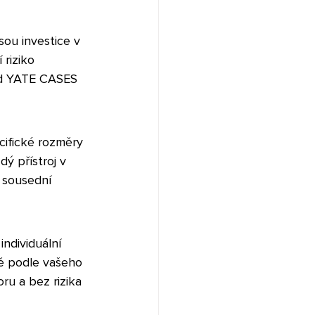
sou investice v 
 riziko 
od YATE CASES 
ecifické rozměry 
ý přístroj v 
 sousední 
individuální 
ě podle vašeho 
u a bez rizika 