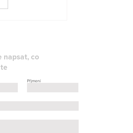
ravní kufry pro měřicí
troje a laboratorní
vení
 napsat, co
te
Přjmení