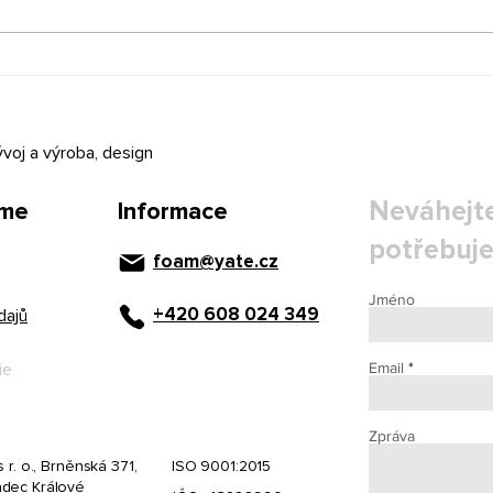
Kufry pro záchranáře a
Přep
hasiče — přeprava
přís
výjezdového vybavení
vyba
ývoj a výroba, design
Neváhejte
íme
Informace
potřebuje
foam@yate.cz
Jméno
+420 608 024 349
dajů
Email
ie
Zpráva
 r. o., Brněnská 371,
ISO 9001:2015
dec Králové