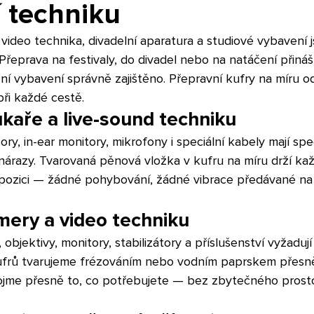
í techniku
 video technika, divadelní aparatura a studiové vybavení j
 Přeprava na festivaly, do divadel nebo na natáčení přináší
í vybavení správně zajištěno. Přepravní kufry na míru 
při každé cestě.
ukaře a live-sound techniku
ory, in-ear monitory, mikrofony i speciální kabely mají sp
 nárazy. Tvarovaná pěnová vložka v kufru na míru drží každ
pozici — žádné pohybování, žádné vibrace předávané na
mery a video techniku
objektivy, monitory, stabilizátory a příslušenství vyžadují 
kufrů tvarujeme frézováním nebo vodním paprskem přesn
ojme přesně to, co potřebujete — bez zbytečného prostor