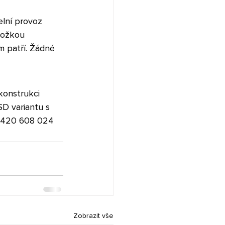
elní provoz 
ložkou 
m patří. Žádné 
konstrukci 
SD variantu s 
 +420 608 024 
Zobrazit vše