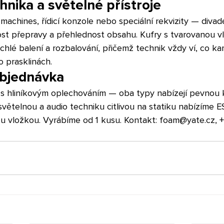
hnika a světelné přístroje
achines, řídicí konzole nebo speciální rekvizity — divad
ost přepravy a přehlednost obsahu. Kufry s tvarovanou v
chlé balení a rozbalování, přičemž technik vždy ví, co ka
o prasklinách.
objednávka
 s hliníkovým oplechováním — oba typy nabízejí pevnou 
větelnou a audio techniku citlivou na statiku nabízíme E
ou vložkou. Vyrábíme od 1 kusu. Kontakt: foam@yate.cz,