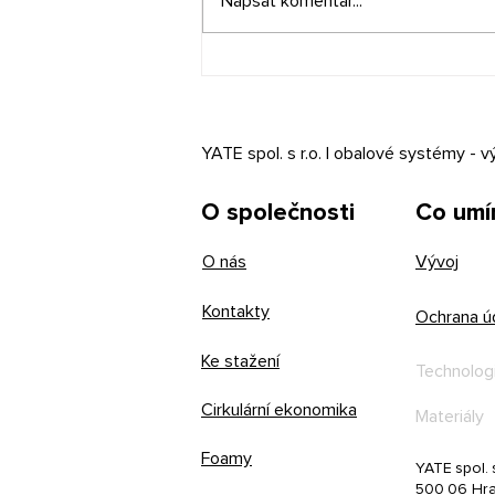
Napsat komentář...
Jak vybrat přepravní kufr na
míru — průvodce výběrem
YATE spol. s r.o. | obalové systémy - v
O společnosti
Co um
O nás
Vývoj
Kontakty
Ochrana ú
Ke stažení
Technolog
Cirkulární ekonomika
Materiály
Foamy
YATE spol. s
500 06 Hra