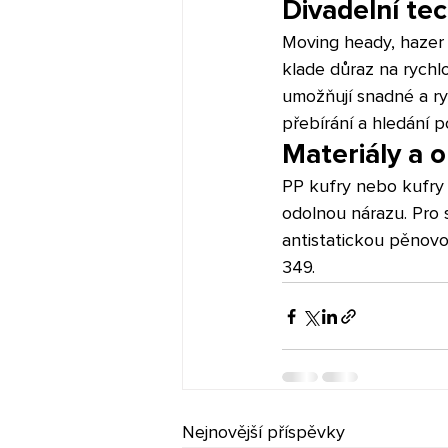
Divadelní tec
Moving heady, hazer m
klade důraz na rychl
umožňují snadné a ry
přebírání a hledání p
Materiály a 
PP kufry nebo kufry
odolnou nárazu. Pro s
antistatickou pěnov
349.
Nejnovější příspěvky