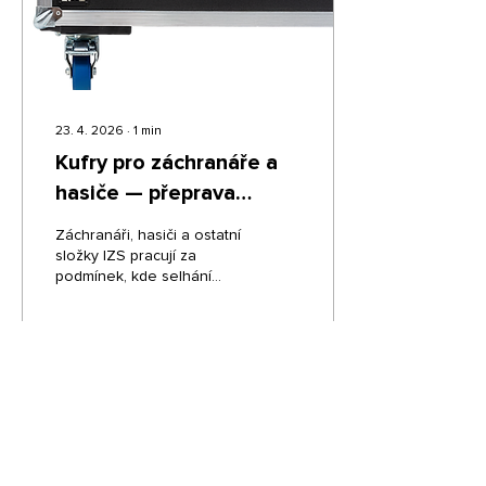
různou citlivost na nárazy.
Tvarovaná pěnová...
23. 4. 2026
∙
1
min
Kufry pro záchranáře a
hasiče — přeprava
výjezdového vybavení
Záchranáři, hasiči a ostatní
složky IZS pracují za
podmínek, kde selhání
vybavení není přijatelné.
Defibrilátory, dýchací
přístroje, speciální
nástroje nebo lékařské
soupravy musí být při
5
0
každém výjezdu kompletní,
připravené a
nepoškozené. Přepravní
kufry na míru od YATE
CASES jsou navrženy tak,