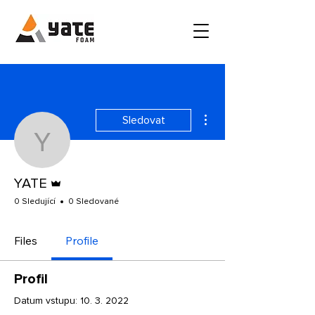
Další akce
Sledovat
YATE
Správce
YATE
0 Sledující
0 Sledované
Files
Profile
Profil
Datum vstupu: 10. 3. 2022