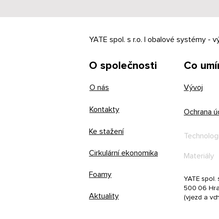
YATE spol. s r.o. | obalové systémy - v
O společnosti
Co um
O nás
Vývoj
Kontakty
Ochrana ú
Ke stažení
Technolog
Cirkulární ekonomika
Materiály
Foamy
YATE spol. s
500 06 Hra
Aktuality
(vjezd a vc