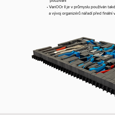
používání
• VariOOr II je v průmyslu používán tak
a vývoj organizérů nářadí před finální