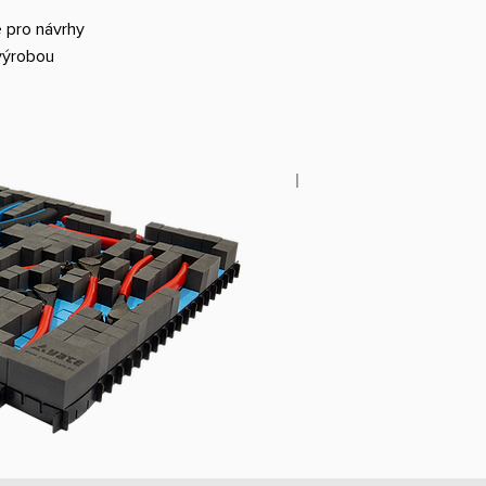
é pro návrhy
 výrobou