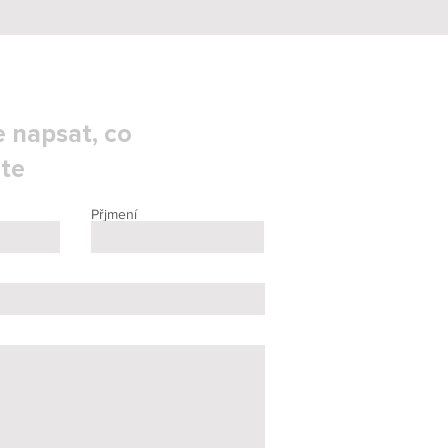
 napsat, co
te
Přjmení