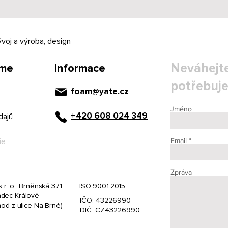
ývoj a výroba, design
Neváhejte
íme
Informace
potřebuje
foam@yate.cz
Jméno
+420 608 024 349
dajů
Email
ie
Zpráva
 r. o., Brněnská 371,
ISO 9001:2015
dec Králové
IČO: 43226990
hod z ulice Na Brně)
DIČ: CZ43226990