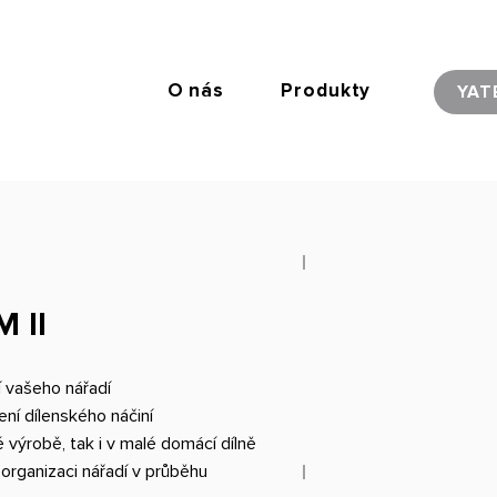
O nás
Produkty
YAT
 II
ní vašeho nářadí
ení dílenského náčiní
 výrobě, tak i v malé domácí dílně
organizaci nářadí v průběhu