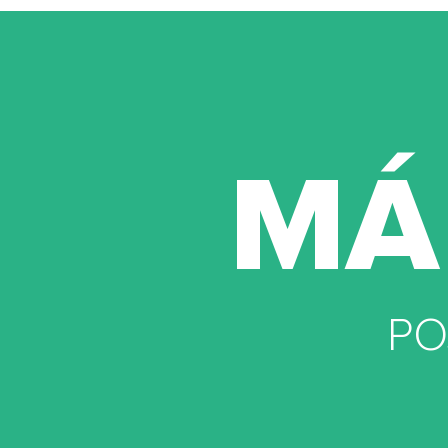
MÁ
PO