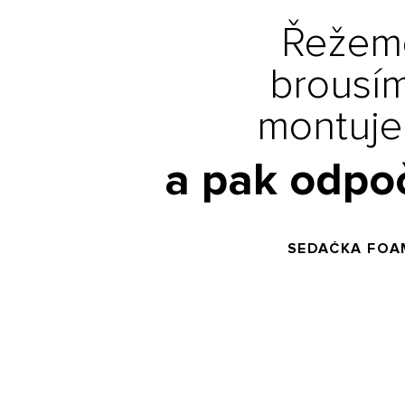
Řežem
brousí
montuj
a pak odpo
SEDAČKA FOA