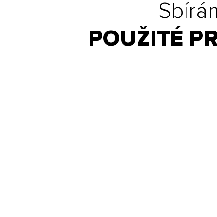
Sbírá
POUŽITÉ P
Držíme v ob