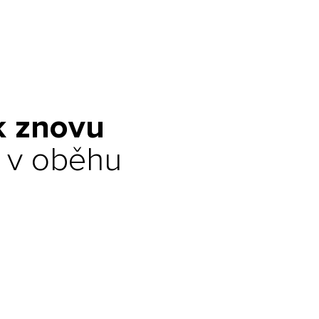
k znovu
 v oběhu