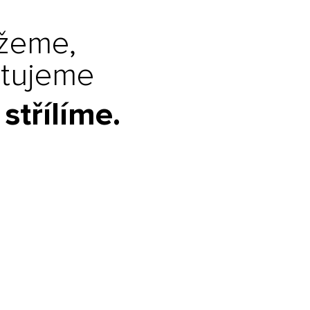
žeme,
tujeme
střílíme.