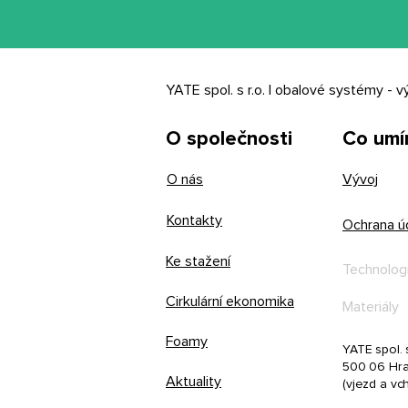
YATE spol. s r.o. | obalové systémy - v
O společnosti
Co um
O nás
Vývoj
Kontakty
Ochrana ú
Ke stažení
Technolog
Cirkulární ekonomika
Materiály
Foamy
YATE spol. s
500 06 Hra
Aktuality
(vjezd a vc