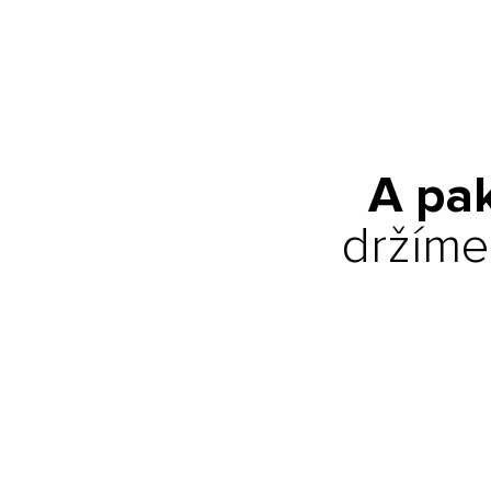
A pa
držíme