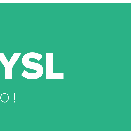
YSL
O !