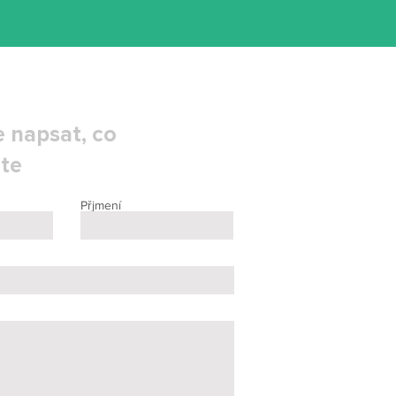
 napsat, co
te
Přjmení