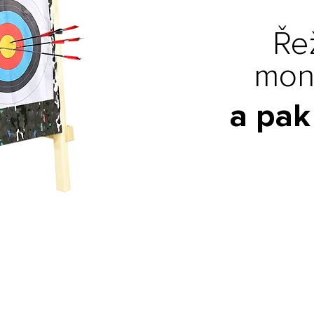
Ře
mon
a pak 