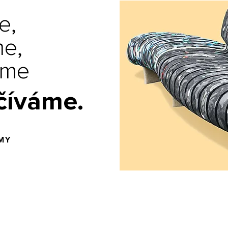
e,
me,
eme
číváme.
MY