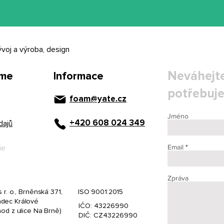
ývoj a výroba, design
Neváhejte
íme
Informace
potřebuje
foam@yate.cz
Jméno
+420 608 024 349
dajů
Email
ie
Zpráva
 r. o., Brněnská 371,
ISO 9001:2015
dec Králové
IČO: 43226990
hod z ulice Na Brně)
DIČ: CZ43226990