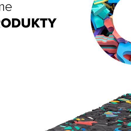
me
RODUKTY
ěhu